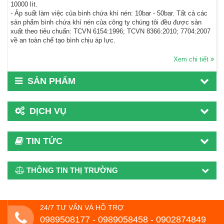
10000 lít.
- Áp suất làm việc của bình chứa khí nén: 10bar - 50bar. Tất cả các
sản phẩm bình chứa khí nén của công ty chúng tôi đều được sản
xuất theo tiêu chuẩn: TCVN 6154:1996; TCVN 8366:2010; 7704:2007
về an toàn chế tạo bình chịu áp lực.
Xem chi tiết
SẢN PHẨM
DỊCH VỤ
TIN TỨC
THÔNG TIN THỊ TRƯỜNG
24/7 TƯ VẤN VÀ HỖ TRỢ
0989508177 - ‭0989058458‬ - 0902874849