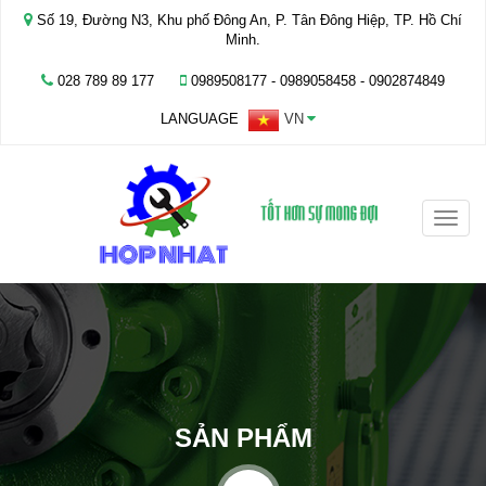
Số 19, Đường N3, Khu phố Đông An, P. Tân Đông Hiệp, TP. Hồ Chí
Minh.
028 789 89 177
0989508177 - ‭0989058458‬ - 0902874849
LANGUAGE
VN
Toggle
naviga
SẢN PHẨM