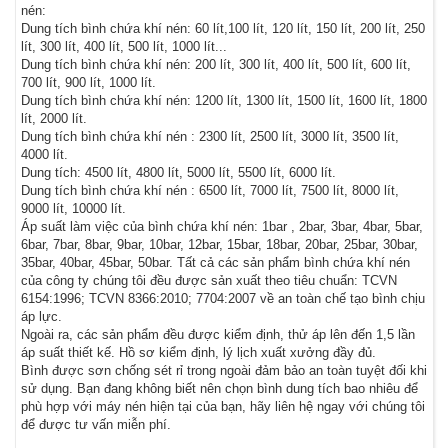
nén:
Dung tích bình chứa khí nén: 60 lít,100 lít, 120 lít, 150 lít, 200 lít, 250
lít, 300 lít, 400 lít, 500 lít, 1000 lít...
Dung tích bình chứa khí nén: 200 lít, 300 lít, 400 lít, 500 lít, 600 lít,
700 lít, 900 lít, 1000 lít.
Dung tích bình chứa khí nén: 1200 lít, 1300 lít, 1500 lít, 1600 lít, 1800
lít, 2000 lít.
Dung tích bình chứa khí nén : 2300 lít, 2500 lít, 3000 lít, 3500 lít,
4000 lít.
Dung tích: 4500 lít, 4800 lít, 5000 lít, 5500 lít, 6000 lít.
Dung tích bình chứa khí nén : 6500 lít, 7000 lít, 7500 lít, 8000 lít,
9000 lít, 10000 lít.
Áp suất làm việc của bình chứa khí nén: 1bar , 2bar, 3bar, 4bar, 5bar,
6bar, 7bar, 8bar, 9bar, 10bar, 12bar, 15bar, 18bar, 20bar, 25bar, 30bar,
35bar, 40bar, 45bar, 50bar. Tất cả các sản phẩm bình chứa khí nén
của công ty chúng tôi đều được sản xuất theo tiêu chuẩn: TCVN
6154:1996; TCVN 8366:2010; 7704:2007 về an toàn chế tạo bình chịu
áp lực.
Ngoài ra, các sản phẩm đều được kiểm định, thử áp lên đến 1,5 lần
áp suất thiết kế. Hồ sơ kiểm định, lý lịch xuất xưởng đầy đủ.
Bình được sơn chống sét rỉ trong ngoài đảm bảo an toàn tuyệt đối khi
sử dụng. Bạn đang không biết nên chọn bình dung tích bao nhiêu để
phù hợp với máy nén hiện tại của bạn, hãy liên hệ ngay với chúng tôi
để được tư vấn miễn phí.