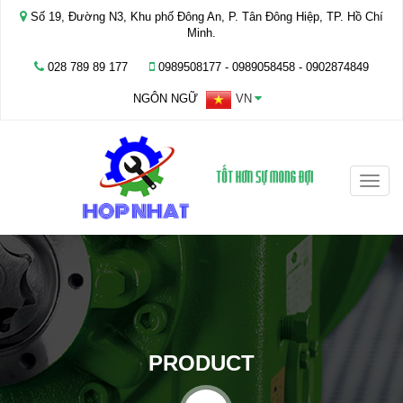
Số 19, Đường N3, Khu phố Đông An, P. Tân Đông Hiệp, TP. Hồ Chí
Minh.
028 789 89 177
0989508177 - ‭0989058458‬ - 0902874849
NGÔN NGỮ
VN
Toggle
naviga
PRODUCT