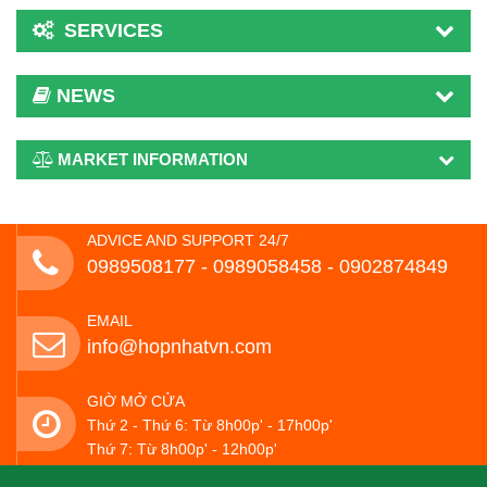
SERVICES
NEWS
MARKET INFORMATION
ADVICE AND SUPPORT 24/7
0989508177 - ‭0989058458‬ - 0902874849
EMAIL
info@hopnhatvn.com
GIỜ MỞ CỬA
Thứ 2 - Thứ 6: Từ 8h00p' - 17h00p'
Thứ 7: Từ 8h00p' - 12h00p'