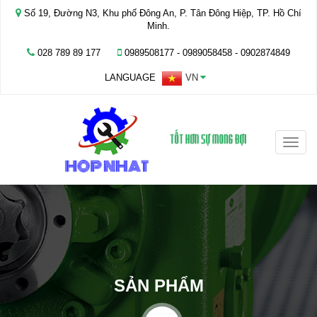
Số 19, Đường N3, Khu phố Đông An, P. Tân Đông Hiệp, TP. Hồ Chí
Minh.
028 789 89 177
0989508177 - ‭0989058458‬ - 0902874849
LANGUAGE
VN
Toggle
naviga
SẢN PHẨM