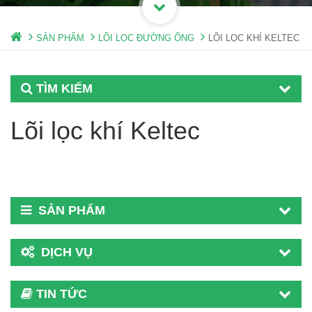
SẢN PHẨM
LÕI LỌC ĐƯỜNG ỐNG
LÕI LỌC KHÍ KELTEC
TÌM KIẾM
Lõi lọc khí Keltec
SẢN PHẨM
DỊCH VỤ
TIN TỨC