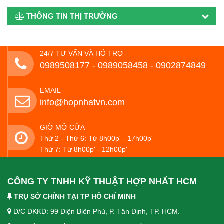
THÔNG TIN THỊ TRƯỜNG
24/7 TƯ VẤN VÀ HỖ TRỢ
0989508177 - ‭0989058458‬ - 0902874849
EMAIL
info@hopnhatvn.com
GIỜ MỞ CỬA
Thứ 2 - Thứ 6: Từ 8h00p' - 17h00p'
Thứ 7: Từ 8h00p' - 12h00p'
CÔNG TY TNHH KỸ THUẬT HỢP NHẤT HCM
TRỤ SỞ CHÍNH TẠI TP HỒ CHÍ MINH
Đ/C ĐKKD: 99 Điện Biên Phủ, P. Tân Định, TP. HCM.