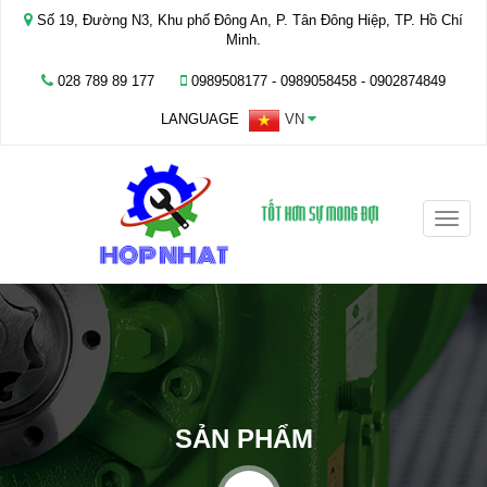
Số 19, Đường N3, Khu phố Đông An, P. Tân Đông Hiệp, TP. Hồ Chí
Minh.
028 789 89 177
0989508177 - ‭0989058458‬ - 0902874849
LANGUAGE
VN
Toggle
naviga
SẢN PHẨM