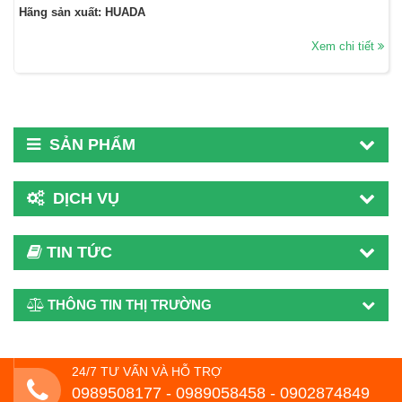
Hãng sản xuất: HUADA
Xem chi tiết
SẢN PHẨM
DỊCH VỤ
TIN TỨC
THÔNG TIN THỊ TRƯỜNG
24/7 TƯ VẤN VÀ HỖ TRỢ
0989508177 - ‭0989058458‬ - 0902874849