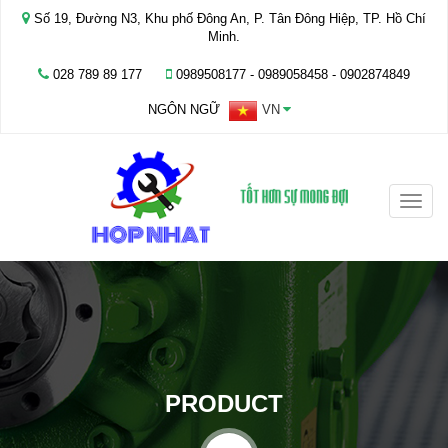
Số 19, Đường N3, Khu phố Đông An, P. Tân Đông Hiệp, TP. Hồ Chí
Minh.
028 789 89 177
0989508177 - ‭0989058458‬ - 0902874849
NGÔN NGỮ
VN
Toggle
naviga
PRODUCT