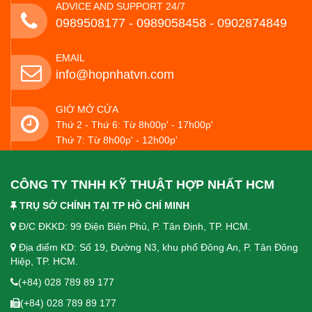
ADVICE AND SUPPORT 24/7
0989508177 - ‭0989058458‬ - 0902874849
EMAIL
info@hopnhatvn.com
GIỜ MỞ CỬA
Thứ 2 - Thứ 6: Từ 8h00p' - 17h00p'
Thứ 7: Từ 8h00p' - 12h00p'
CÔNG TY TNHH KỸ THUẬT HỢP NHẤT HCM
TRỤ SỞ CHÍNH TẠI TP HỒ CHÍ MINH
Đ/C ĐKKD: 99 Điện Biên Phủ, P. Tân Định, TP. HCM.
Địa điểm KD: Số 19, Đường N3, khu phố Đông An, P. Tân Đông
Hiệp, TP. HCM.
(+84) 028 789 89 177
(+84) 028 789 89 177