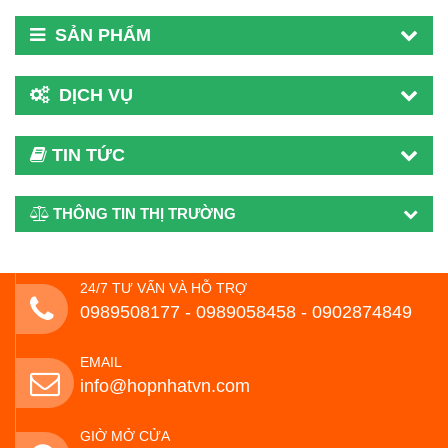
SẢN PHẨM
DỊCH VỤ
TIN TỨC
THÔNG TIN THỊ TRƯỜNG
24/7 TƯ VẤN VÀ HỖ TRỢ
0989508177 - ‭0989058458‬ - 0902874849
EMAIL
info@hopnhatvn.com
GIỜ MỞ CỬA