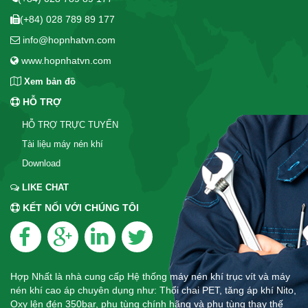
(+84) 028 789 89 177
info@hopnhatvn.com
www.hopnhatvn.com
Xem bản đồ
HỖ TRỢ
HỖ TRỢ TRỰC TUYẾN
Tài liệu máy nén khí
Download
LIKE CHAT
KẾT NỐI VỚI CHÚNG TÔI
Hợp Nhất là nhà cung cấp Hệ thống máy nén khí trục vít và máy
nén khí cao áp chuyên dụng như: Thổi chai PET, tăng áp khí Nito,
Oxy lên đén 350bar, phụ tùng chính hãng và phụ tùng thay thế