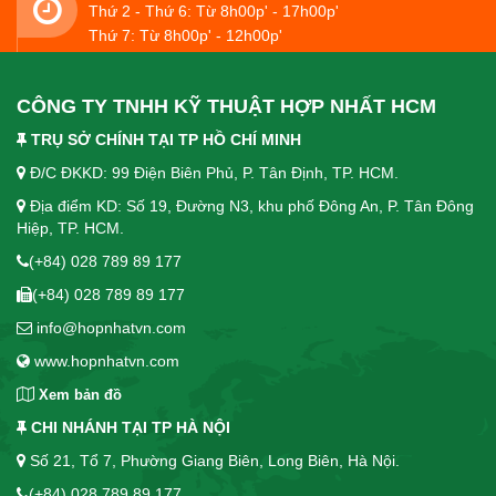
Thứ 2 - Thứ 6: Từ 8h00p' - 17h00p'
Thứ 7: Từ 8h00p' - 12h00p'
CÔNG TY TNHH KỸ THUẬT HỢP NHẤT HCM
TRỤ SỞ CHÍNH TẠI TP HỒ CHÍ MINH
Đ/C ĐKKD: 99 Điện Biên Phủ, P. Tân Định, TP. HCM.
Địa điểm KD: Số 19, Đường N3, khu phố Đông An, P. Tân Đông
Hiệp, TP. HCM.
(+84) 028 789 89 177
(+84) 028 789 89 177
info@hopnhatvn.com
www.hopnhatvn.com
Xem bản đồ
CHI NHÁNH TẠI TP HÀ NỘI
Số 21, Tổ 7, Phường Giang Biên, Long Biên, Hà Nội.
(+84) 028 789 89 177