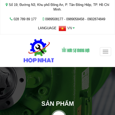
Số 19, Đường N3, Khu phố Đông An, P. Tân Đông Hiệp, TP. Hồ Chí
Minh.
028 789 89 177
0989508177 - ‭0989058458‬ - 0902874849
LANGUAGE
VN
Toggle
naviga
SẢN PHẨM