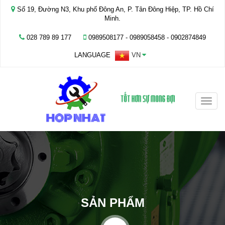
Số 19, Đường N3, Khu phố Đông An, P. Tân Đông Hiệp, TP. Hồ Chí
Minh.
028 789 89 177
0989508177 - ‭0989058458‬ - 0902874849
LANGUAGE
VN
Toggle
naviga
SẢN PHẨM