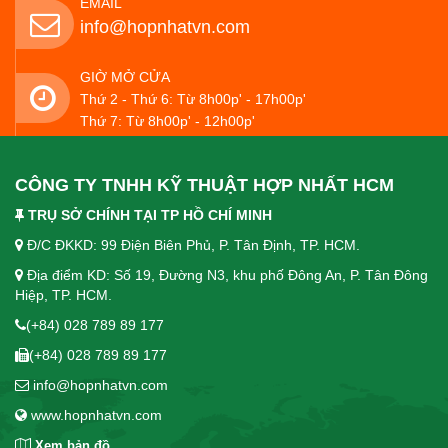
EMAIL
info@hopnhatvn.com
GIỜ MỞ CỬA
Thứ 2 - Thứ 6: Từ 8h00p' - 17h00p'
Thứ 7: Từ 8h00p' - 12h00p'
CÔNG TY TNHH KỸ THUẬT HỢP NHẤT HCM
TRỤ SỞ CHÍNH TẠI TP HỒ CHÍ MINH
Đ/C ĐKKD: 99 Điện Biên Phủ, P. Tân Định, TP. HCM.
Địa điểm KD: Số 19, Đường N3, khu phố Đông An, P. Tân Đông
Hiệp, TP. HCM.
(+84) 028 789 89 177
(+84) 028 789 89 177
info@hopnhatvn.com
www.hopnhatvn.com
Xem bản đồ