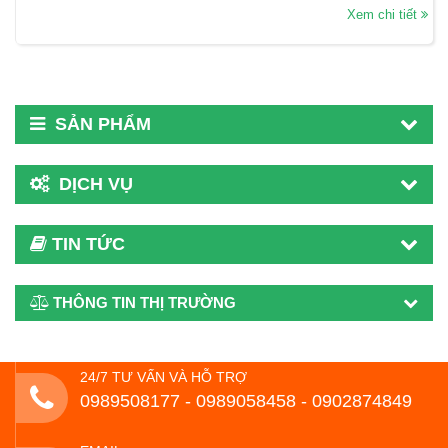
Xem chi tiết
SẢN PHẨM
DỊCH VỤ
TIN TỨC
THÔNG TIN THỊ TRƯỜNG
24/7 TƯ VẤN VÀ HỖ TRỢ
0989508177 - ‭0989058458‬ - 0902874849