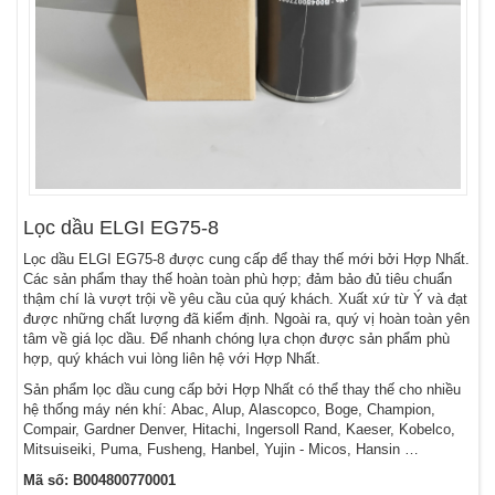
Lọc dầu ELGI EG75-8
Lọc dầu ELGI EG75-8 được cung cấp để thay thế mới bởi Hợp Nhất.
Các sản phẩm thay thế hoàn toàn phù hợp; đảm bảo đủ tiêu chuẩn
thậm chí là vượt trội về yêu cầu của quý khách. Xuất xứ từ Ý và đạt
được những chất lượng đã kiểm định. Ngoài ra, quý vị hoàn toàn yên
tâm về giá lọc dầu. Để nhanh chóng lựa chọn được sản phẩm phù
hợp, quý khách vui lòng liên hệ với Hợp Nhất.
Sản phẩm lọc dầu cung cấp bởi Hợp Nhất có thể thay thế cho nhiều
hệ thống máy nén khí: Abac, Alup, Alascopco, Boge, Champion,
Compair, Gardner Denver, Hitachi, Ingersoll Rand, Kaeser, Kobelco,
Mitsuiseiki, Puma, Fusheng, Hanbel, Yujin - Micos, Hansin …
Mã số: B004800770001