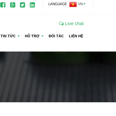
LANGUAGE
VN
Live chat
TIN TỨC
HỖ TRỢ
ĐỐI TÁC
LIÊN HỆ