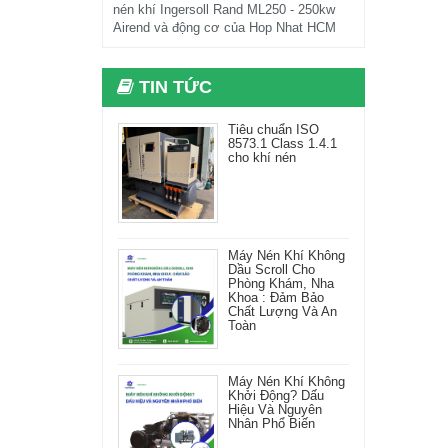
nén khí Ingersoll Rand ML250 - 250kw
Airend và động cơ của Hop Nhat HCM
TIN TỨC
Tiêu chuẩn ISO
8573.1 Class 1.4.1
cho khí nén
Máy Nén Khí Không
Dầu Scroll Cho
Phòng Khám, Nha
Khoa : Đảm Bảo
Chất Lượng Và An
Toàn
Máy Nén Khí Không
Khởi Động? Dấu
Hiệu Và Nguyên
Nhân Phổ Biến