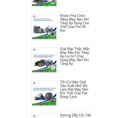
Khám Phá Chức
Năng Máy Nén Khí
Tăng Áp Dùng Cho
Thổi Chai Pet 40
Bar
Giải Đáp Thắc Mắc:
Máy Nén Khí Tăng
Áp Là Gì? Ứng
Dụng Máy Nén Khí
Tăng Áp
Tối Ưu Hiệu Quả
Sản Xuất Nhờ Bộ
Làm Mát Máy Nén
Khí Thổi Chai Pet
Đúng Cách
Hướng Dẫn Chi Tiết