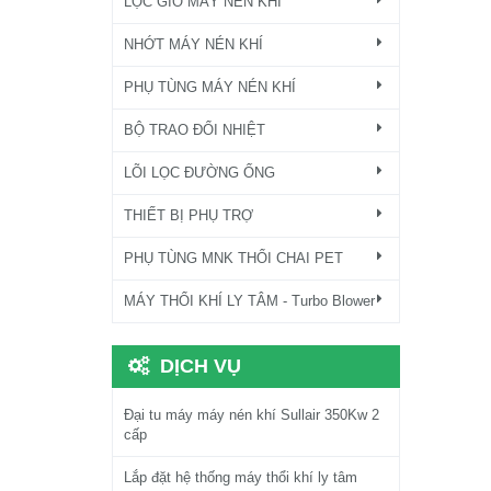
LỌC GIÓ MÁY NÉN KHÍ
NHỚT MÁY NÉN KHÍ
PHỤ TÙNG MÁY NÉN KHÍ
BỘ TRAO ĐỔI NHIỆT
LÕI LỌC ĐƯỜNG ỐNG
THIẾT BỊ PHỤ TRỢ
PHỤ TÙNG MNK THỔI CHAI PET
MÁY THỔI KHÍ LY TÂM - Turbo Blower
DỊCH VỤ
Đại tu máy máy nén khí Sullair 350Kw 2
cấp
Lắp đặt hệ thống máy thổi khí ly tâm