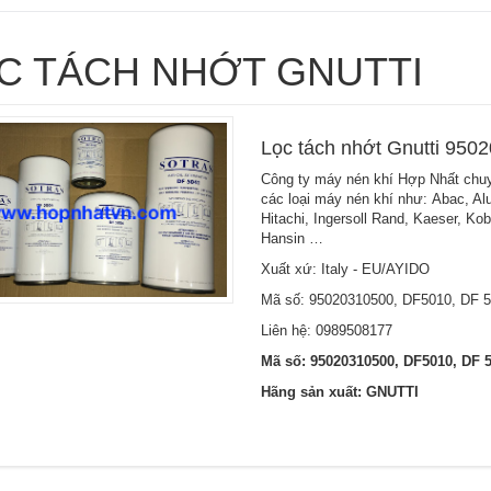
C TÁCH NHỚT GNUTTI
Lọc tách nhớt Gnutti 95
Công ty máy nén khí Hợp Nhất chuy
các loại máy nén khí như: Abac, Al
Hitachi, Ingersoll Rand, Kaeser, Ko
Hansin …
Xuất xứ: Italy - EU/AYIDO
Mã số: 95020310500, DF5010, DF 
Liên hệ: 0989508177
Mã số: 95020310500, DF5010, DF 
Hãng sản xuất: GNUTTI