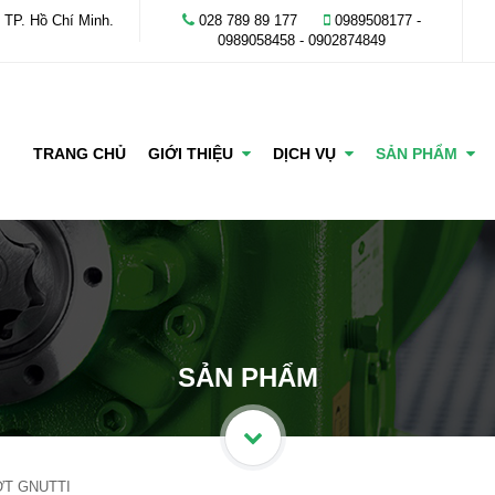
 TP. Hồ Chí Minh.
028 789 89 177
0989508177 -
‭0989058458‬ - 0902874849
TRANG CHỦ
GIỚI THIỆU
DỊCH VỤ
SẢN PHẨM
SẢN PHẨM
ỚT GNUTTI