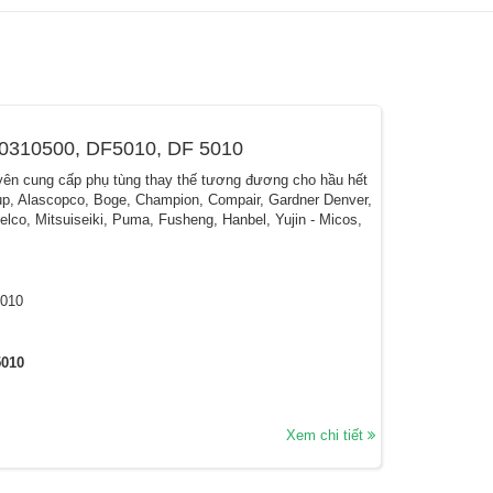
020310500, DF5010, DF 5010
ên cung cấp phụ tùng thay thế tương đương cho hầu hết
up, Alascopco, Boge, Champion, Compair, Gardner Denver,
belco, Mitsuiseiki, Puma, Fusheng, Hanbel, Yujin - Micos,
5010
5010
Xem chi tiết