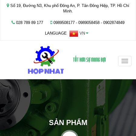
Số 19, Đường N3, Khu phố Đông An, P. Tân Đông Hiệp, TP. Hồ Chí
Minh.
028 789 89 177
0989508177 - ‭0989058458‬ - 0902874849
LANGUAGE
VN
Toggle
naviga
SẢN PHẨM