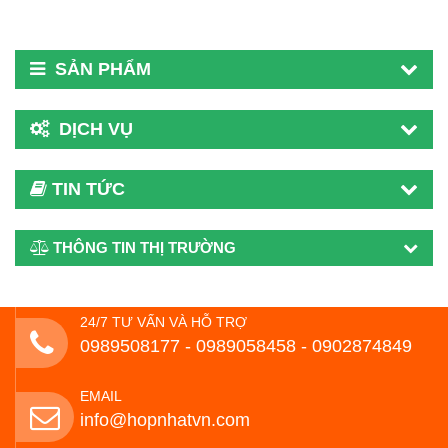
SẢN PHẨM
DỊCH VỤ
TIN TỨC
THÔNG TIN THỊ TRƯỜNG
24/7 TƯ VẤN VÀ HỖ TRỢ
0989508177 - ‭0989058458‬ - 0902874849
EMAIL
info@hopnhatvn.com