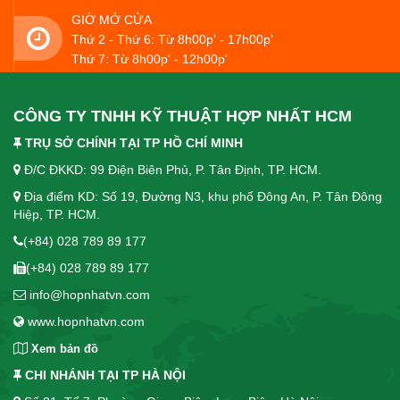
GIỜ MỞ CỬA
Thứ 2 - Thứ 6: Từ 8h00p' - 17h00p'
Thứ 7: Từ 8h00p' - 12h00p'
CÔNG TY TNHH KỸ THUẬT HỢP NHẤT HCM
TRỤ SỞ CHÍNH TẠI TP HỒ CHÍ MINH
Đ/C ĐKKD: 99 Điện Biên Phủ, P. Tân Định, TP. HCM.
Địa điểm KD: Số 19, Đường N3, khu phố Đông An, P. Tân Đông
Hiệp, TP. HCM.
(+84) 028 789 89 177
(+84) 028 789 89 177
info@hopnhatvn.com
www.hopnhatvn.com
Xem bản đồ
CHI NHÁNH TẠI TP HÀ NỘI