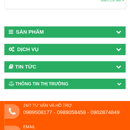
Xem chi tiết
SẢN PHẨM
DỊCH VỤ
TIN TỨC
THÔNG TIN THỊ TRƯỜNG
24/7 TƯ VẤN VÀ HỖ TRỢ
0989508177 - ‭0989058458‬ - 0902874849
EMAIL