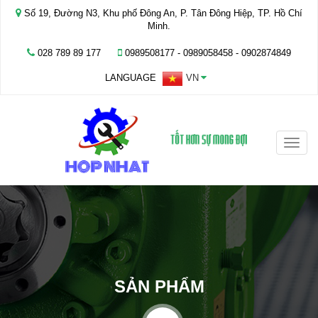
Số 19, Đường N3, Khu phố Đông An, P. Tân Đông Hiệp, TP. Hồ Chí
Minh.
028 789 89 177
0989508177 - ‭0989058458‬ - 0902874849
LANGUAGE
VN
Toggle
naviga
SẢN PHẨM