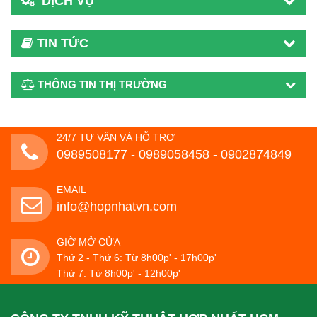
DỊCH VỤ
TIN TỨC
THÔNG TIN THỊ TRƯỜNG
24/7 TƯ VẤN VÀ HỖ TRỢ
0989508177 - ‭0989058458‬ - 0902874849
EMAIL
info@hopnhatvn.com
GIỜ MỞ CỬA
Thứ 2 - Thứ 6: Từ 8h00p' - 17h00p'
Thứ 7: Từ 8h00p' - 12h00p'