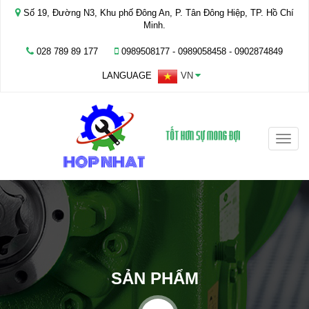
Số 19, Đường N3, Khu phố Đông An, P. Tân Đông Hiệp, TP. Hồ Chí
Minh.
028 789 89 177
0989508177 - ‭0989058458‬ - 0902874849
LANGUAGE
VN
Toggle
naviga
SẢN PHẨM