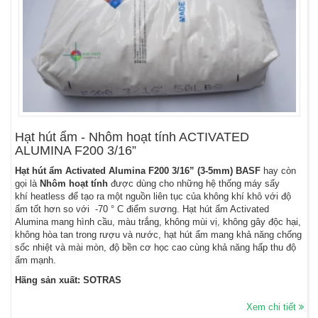
Hạt hút ẩm - Nhôm hoạt tính ACTIVATED
ALUMINA F200 3/16”
Hạt hút ẩm Activated Alumina
F200 3/16”
(3-5mm) BASF
hay còn
gọi là
Nhôm hoạt tính
được dùng cho những hệ thống máy sấy
khí heatless để tạo ra một nguồn liên tục của không khí khô với độ
ẩm tốt hơn so với -70 ° C điểm sương. Hạt hút ẩm Activated
Alumina mang hình cầu, màu trắng, không mùi vị, không gây độc hại,
không hòa tan trong rượu và nước, hạt hút ẩm mang khả năng chống
sốc nhiệt và mài mòn, độ bền cơ học cao cùng khả năng hấp thu độ
ẩm mạnh.
Hãng sản xuất: SOTRAS
Xem chi tiết