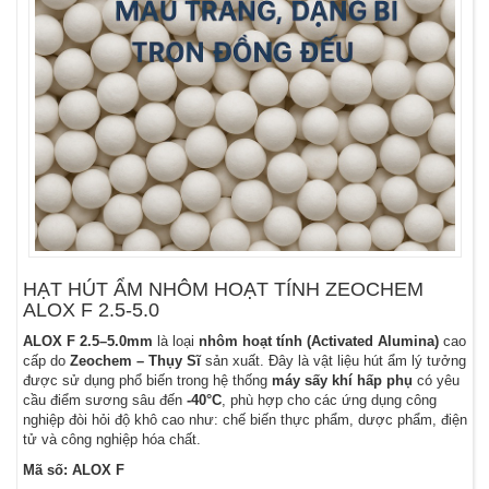
HẠT HÚT ẨM NHÔM HOẠT TÍNH ZEOCHEM
ALOX F 2.5-5.0
ALOX F 2.5–5.0mm
là loại
nhôm hoạt tính (Activated Alumina)
cao
cấp do
Zeochem – Thụy Sĩ
sản xuất. Đây là vật liệu hút ẩm lý tưởng
được sử dụng phổ biến trong hệ thống
máy sấy khí hấp phụ
có yêu
cầu điểm sương sâu đến
-40°C
, phù hợp cho các ứng dụng công
nghiệp đòi hỏi độ khô cao như: chế biến thực phẩm, dược phẩm, điện
tử và công nghiệp hóa chất.
Mã số: ALOX F