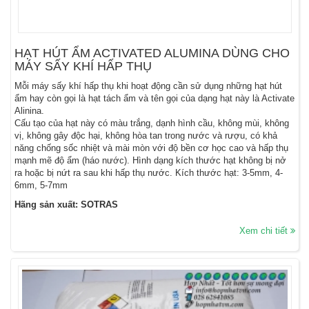
HẠT HÚT ẨM ACTIVATED ALUMINA DÙNG CHO
MÁY SẤY KHÍ HẤP THỤ
Mỗi máy sấy khí hấp thụ khi hoạt động cần sử dụng những hạt hút
ẩm hay còn gọi là hạt tách ẩm và tên gọi của dạng hạt này là Activate
Alinina.
Cấu tạo của hạt này có màu trắng, dạnh hình cầu, không mùi, không
vị, không gây độc hại, không hòa tan trong nước và rượu, có khả
năng chống sốc nhiệt và mài mòn với độ bền cơ học cao và hấp thụ
mạnh mẽ độ ẩm (háo nước). Hình dạng kích thước hạt không bị nở
ra hoặc bị nứt ra sau khi hấp thụ nước. Kích thước hạt: 3-5mm, 4-
6mm, 5-7mm
Hãng sản xuất: SOTRAS
Xem chi tiết