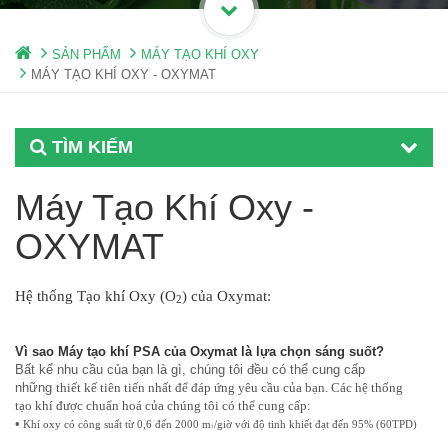
SẢN PHẨM
MÁY TẠO KHÍ OXY
MÁY TẠO KHÍ OXY - OXYMAT
TÌM KIẾM
Máy Tạo Khí Oxy -
OXYMAT
Hệ thống Tạo khí Oxy (O
) của Oxymat:
2
Vì sao Máy tạo khí PSA của Oxymat là lựa chọn sáng suốt?
Bất kể nhu cầu của bạn là gì, chúng tôi đều có thể cung cấp
những
thiết kế tiên tiến nhất để đáp ứng yêu cầu của bạn. Các hệ thống
tạo
khí được chuẩn hoá của chúng tôi có thể cung cấp:
•
Khí oxy có công suất từ
0,6 đến 2000 m
/giờ với độ tinh khiết đạt
đến 95% (60TPD)
3