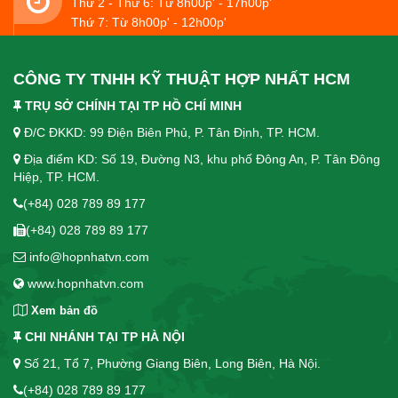
Thứ 2 - Thứ 6: Từ 8h00p' - 17h00p'
Thứ 7: Từ 8h00p' - 12h00p'
CÔNG TY TNHH KỸ THUẬT HỢP NHẤT HCM
TRỤ SỞ CHÍNH TẠI TP HỒ CHÍ MINH
Đ/C ĐKKD: 99 Điện Biên Phủ, P. Tân Định, TP. HCM.
Địa điểm KD: Số 19, Đường N3, khu phố Đông An, P. Tân Đông
Hiệp, TP. HCM.
(+84) 028 789 89 177
(+84) 028 789 89 177
info@hopnhatvn.com
www.hopnhatvn.com
Xem bản đồ
CHI NHÁNH TẠI TP HÀ NỘI
Số 21, Tổ 7, Phường Giang Biên, Long Biên, Hà Nội.
(+84) 028 789 89 177