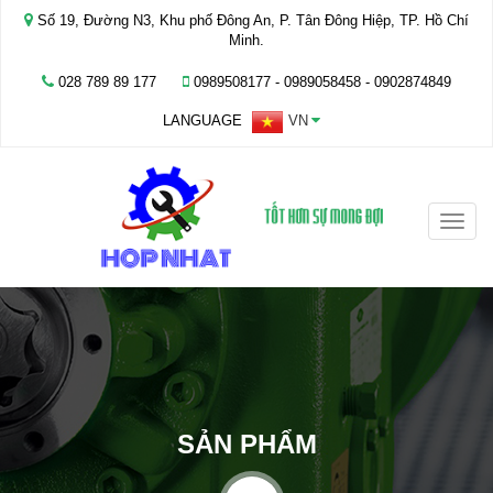
Số 19, Đường N3, Khu phố Đông An, P. Tân Đông Hiệp, TP. Hồ Chí
Minh.
028 789 89 177
0989508177 - ‭0989058458‬ - 0902874849
LANGUAGE
VN
Toggle
naviga
SẢN PHẨM