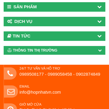
SẢN PHẨM
DỊCH VỤ
TIN TỨC
THÔNG TIN THỊ TRƯỜNG
24/7 TƯ VẤN VÀ HỖ TRỢ
0989508177 - ‭0989058458‬ - 0902874849
EMAIL
info@hopnhatvn.com
GIỜ MỞ CỬA