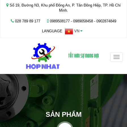
Số 19, Đường N3, Khu phố Đông An, P. Tân Đông Hiệp, TP. Hồ Chí
Minh.
028 789 89 177
0989508177 - ‭0989058458‬ - 0902874849
LANGUAGE
VN
Toggle
naviga
SẢN PHẨM