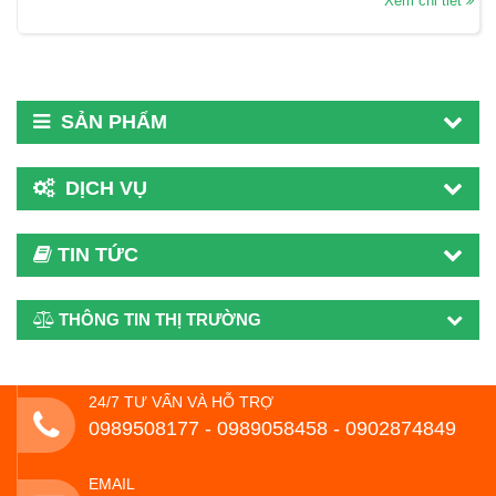
Xem chi tiết
SẢN PHẨM
DỊCH VỤ
TIN TỨC
THÔNG TIN THỊ TRƯỜNG
24/7 TƯ VẤN VÀ HỖ TRỢ
0989508177 - ‭0989058458‬ - 0902874849
EMAIL