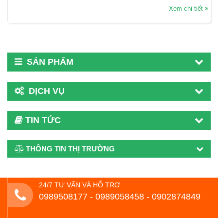
Xem chi tiết
SẢN PHẨM
DỊCH VỤ
TIN TỨC
THÔNG TIN THỊ TRƯỜNG
24/7 TƯ VẤN VÀ HỖ TRỢ
0989508177 - ‭0989058458‬ - 0902874849