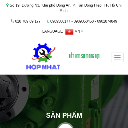
Số 19, Đường N3, Khu phố Đông An, P. Tân Đông Hiệp, TP. Hồ Chí
Minh.
028 789 89 177
0989508177 - ‭0989058458‬ - 0902874849
LANGUAGE
VN
Toggle
naviga
SẢN PHẨM